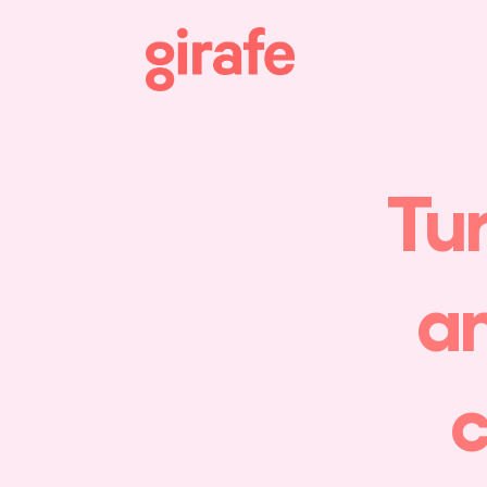
Tur
an
c