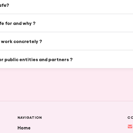
afe?
fe for and why ?
 work concretely ?
or public entities and partners ?
NAVIGATION
C
Home