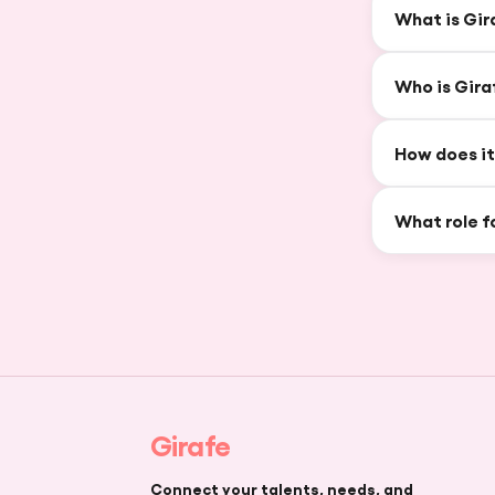
What is Gir
Who is Gira
How does it
What role f
Girafe
Connect your talents, needs, and