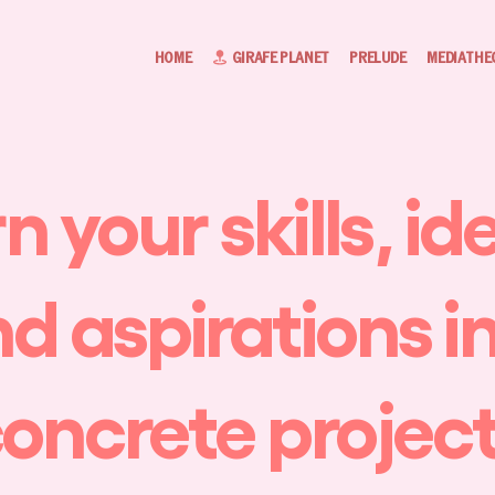
HOME
GIRAFE PLANET
PRELUDE
MEDIATHE
n your skills, id
d aspirations i
oncrete projec