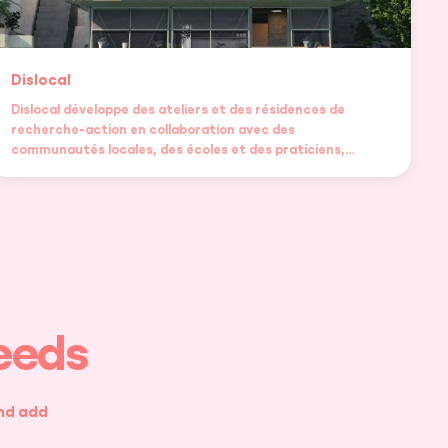
Dislocal
Dislocal développe des ateliers et des résidences de
recherche-action en collaboration avec des
communautés locales, des écoles et des praticiens,…
needs
and add