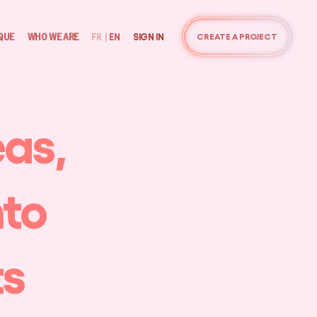
QUE
WHO WE ARE
FR
|
EN
SIGN IN
CREATE A PROJECT
eas,
nto
ts