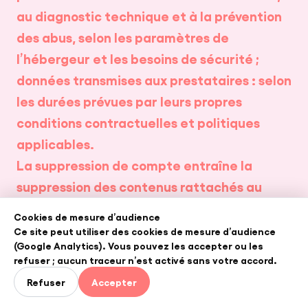
au diagnostic technique et à la prévention
des abus, selon les paramètres de
l’hébergeur et les besoins de sécurité ;
données transmises aux prestataires : selon
les durées prévues par leurs propres
conditions contractuelles et politiques
applicables.
La suppression de compte entraîne la
suppression des contenus rattachés au
compte, sous réserve des données que
Cookies de mesure d’audience
Girafe peut être tenue ou autorisée à
Ce site peut utiliser des cookies de mesure d’audience
(Google Analytics). Vous pouvez les accepter ou les
conserver pour des raisons légales,
refuser ; aucun traceur n’est activé sans votre accord.
probatoires, de sécurité ou de gestion des
Refuser
Accepter
demandes de contact de tiers.