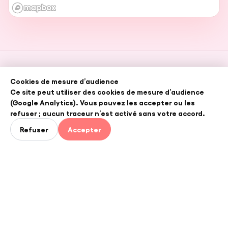
Girafe
Cookies de mesure d’audience
Ce site peut utiliser des cookies de mesure d’audience
Reliez vos talents, vos besoins et vos projets sur le
(Google Analytics). Vous pouvez les accepter ou les
territoire francilien.
refuser ; aucun traceur n’est activé sans votre accord.
Refuser
Accepter
NAVIGATION
Accueil
Girafe Planet
Prélude