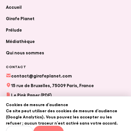
Accueil
Girafe Planet
Prélude
FR
|
EN
Médiathèque
Qui nous sommes
CONTACT
CRÉER UN PROJET
contact@girafeplanet.com
15 rue de Bruxelles, 75009 Paris, France
Le Pink Paper (PDF)
Cookies de mesure d’audience
Ce site peut utiliser des cookies de mesure d’audience
© 2026 Girafe — Girafe France, en collaboration avec Girafe
(Google Analytics). Vous pouvez les accepter ou les
Planet (association loi 1901).
refuser ; aucun traceur n’est activé sans votre accord.
Conditions générales d'utilisation
•
Politique de confidentialité