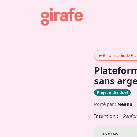
←
Retour à Girafe Pl
Platefor
sans arg
Projet individuel
Porté par :
Neena
Intention :
« Renfor
BESOINS