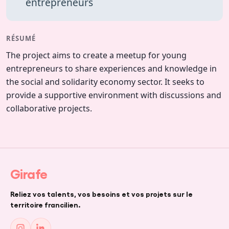
entrepreneurs
RÉSUMÉ
The project aims to create a meetup for young
entrepreneurs to share experiences and knowledge in
the social and solidarity economy sector. It seeks to
FR
|
EN
provide a supportive environment with discussions and
collaborative projects.
CRÉER UN PROJET
Girafe
Reliez vos talents, vos besoins et vos projets sur le
territoire francilien.