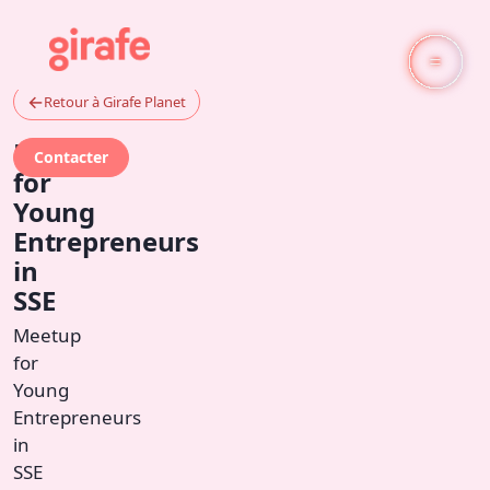
←
Retour à Girafe Planet
Meetup
Contacter
for
Young
Entrepreneurs
in
SSE
Meetup
for
Young
Entrepreneurs
in
SSE