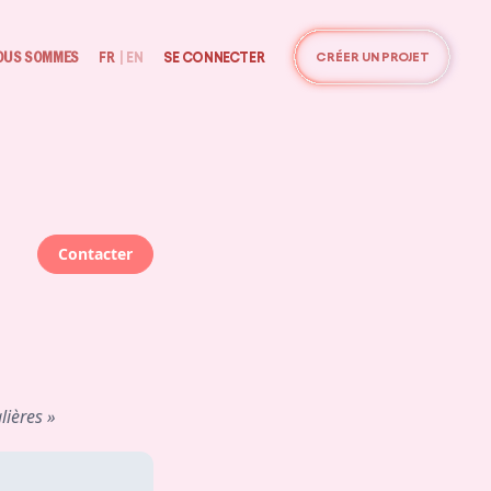
OUS SOMMES
FR
|
EN
SE CONNECTER
CRÉER UN PROJET
Contacter
lières »