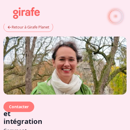
←
Retour à Girafe Planet
Art
Contacter
et
intégration