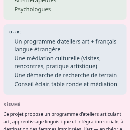
Art-thérapeutes
Psychologues
OFFRE
Un programme d’ateliers art + français
langue étrangère
Une médiation culturelle (visites,
rencontres, pratique artistique)
Une démarche de recherche de terrain
Conseil éclair, table ronde et médiation
FR
|
EN
RÉSUMÉ
Ce projet propose un programme d’ateliers articulant
CRÉER UN PROJET
art, apprentissage linguistique et intégration sociale, à
destination des femmes immigrées. L’art — en théorie