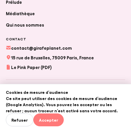
Prélude
Médiathèque
Qui nous sommes
FR
|
EN
CONTACT
contact@girafeplanet.com
15 rue de Bruxelles, 75009 Paris, France
CRÉER UN PROJET
Le Pink Paper (PDF)
© 2026 Girafe — Girafe France, en collaboration avec Girafe
Cookies de mesure d’audience
Planet (association loi 1901).
Ce site peut utiliser des cookies de mesure d’audience
Conditions générales d'utilisation
•
Politique de confidentialité
(Google Analytics). Vous pouvez les accepter ou les
refuser ; aucun traceur n’est activé sans votre accord.
Refuser
Accepter