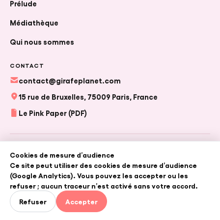
Prélude
Médiathèque
Qui nous sommes
FR
|
EN
CONTACT
contact@girafeplanet.com
15 rue de Bruxelles, 75009 Paris, France
CRÉER UN PROJET
Le Pink Paper (PDF)
© 2026 Girafe — Girafe France, en collaboration avec Girafe
Cookies de mesure d’audience
Planet (association loi 1901).
Ce site peut utiliser des cookies de mesure d’audience
Conditions générales d'utilisation
•
Politique de confidentialité
(Google Analytics). Vous pouvez les accepter ou les
refuser ; aucun traceur n’est activé sans votre accord.
Refuser
Accepter