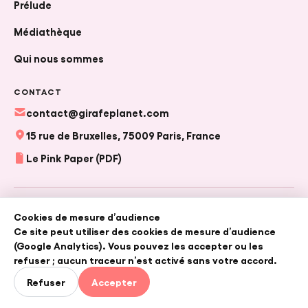
Prélude
Médiathèque
Qui nous sommes
FR
|
EN
CONTACT
contact@girafeplanet.com
15 rue de Bruxelles, 75009 Paris, France
CRÉER UN PROJET
Le Pink Paper (PDF)
© 2026 Girafe — Girafe France, en collaboration avec Girafe
Cookies de mesure d’audience
Planet (association loi 1901).
Ce site peut utiliser des cookies de mesure d’audience
Conditions générales d'utilisation
•
Politique de confidentialité
(Google Analytics). Vous pouvez les accepter ou les
refuser ; aucun traceur n’est activé sans votre accord.
Refuser
Accepter