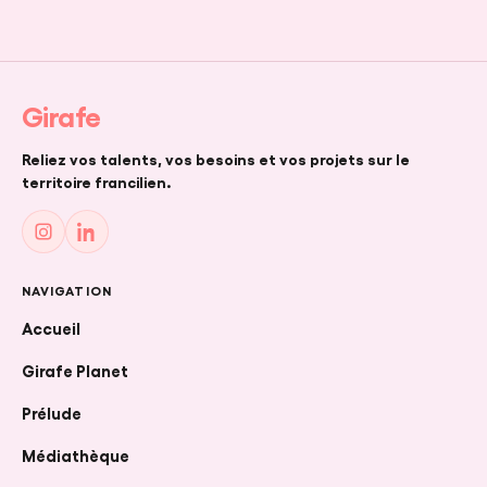
FR
|
EN
Girafe
Reliez vos talents, vos besoins et vos projets sur le
CRÉER UN PROJET
territoire francilien.
NAVIGATION
Accueil
Girafe Planet
Prélude
Médiathèque