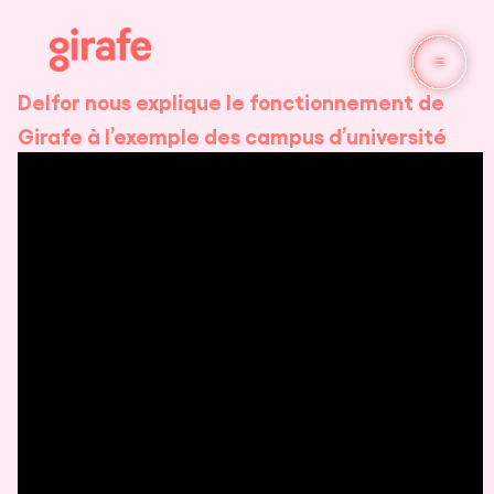
Delfor nous explique le fonctionnement de
Girafe à l’exemple des campus d’université