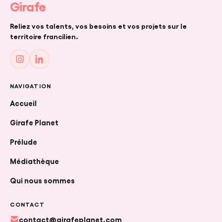
Girafe
Reliez vos talents, vos besoins et vos projets sur le
territoire francilien.
NAVIGATION
Accueil
FR
|
EN
Girafe Planet
Prélude
Médiathèque
CRÉER UN PROJET
Qui nous sommes
CONTACT
contact@girafeplanet.com