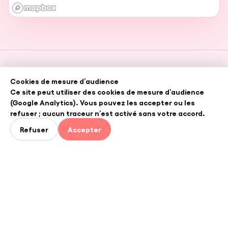
Girafe
Cookies de mesure d’audience
Ce site peut utiliser des cookies de mesure d’audience
Reliez vos talents, vos besoins et vos projets sur le
(Google Analytics). Vous pouvez les accepter ou les
territoire francilien.
refuser ; aucun traceur n’est activé sans votre accord.
Refuser
Accepter
NAVIGATION
Accueil
Girafe Planet
Prélude