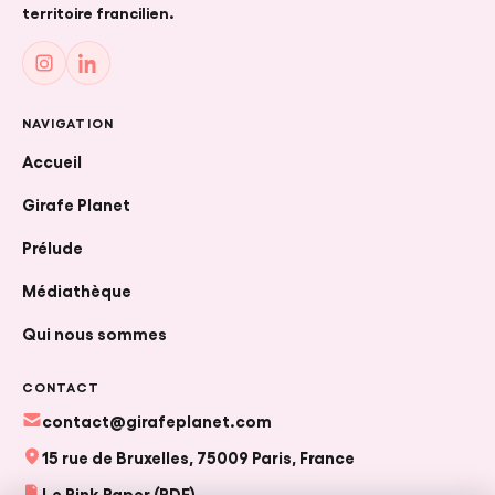
territoire francilien.
NAVIGATION
Accueil
Girafe Planet
FR
|
EN
Prélude
Médiathèque
CRÉER UN PROJET
Qui nous sommes
CONTACT
contact@girafeplanet.com
15 rue de Bruxelles, 75009 Paris, France
Le Pink Paper (PDF)