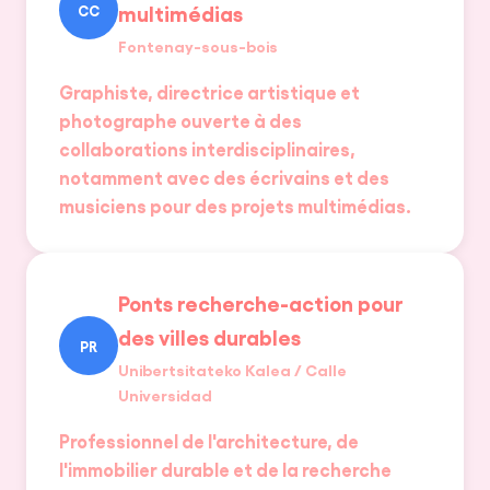
multimédias
CC
FR
|
EN
Fontenay-sous-bois
Graphiste, directrice artistique et
photographe ouverte à des
collaborations interdisciplinaires,
CRÉER UN PROJET
notamment avec des écrivains et des
musiciens pour des projets multimédias.
Ponts recherche-action pour
des villes durables
PR
Unibertsitateko Kalea / Calle
Universidad
Professionnel de l'architecture, de
l'immobilier durable et de la recherche