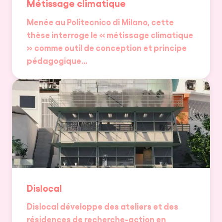
Métissage climatique
Menée au Politecnico di Milano, cette
thèse interroge le « métissage climatique
» comme outil de conception et principe
pédagogique…
Dislocal
Dislocal développe des ateliers et des
résidences de recherche-action en