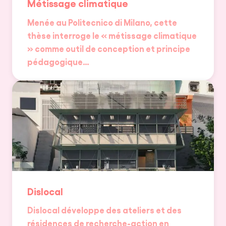
Métissage climatique
Menée au Politecnico di Milano, cette
thèse interroge le « métissage climatique
» comme outil de conception et principe
pédagogique…
Dislocal
Dislocal développe des ateliers et des
résidences de recherche-action en