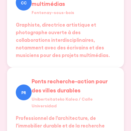
multimédias
CC
FR
|
EN
Fontenay-sous-bois
Graphiste, directrice artistique et
photographe ouverte à des
collaborations interdisciplinaires,
CRÉER UN PROJET
notamment avec des écrivains et des
musiciens pour des projets multimédias.
Ponts recherche-action pour
des villes durables
PR
Unibertsitateko Kalea / Calle
Universidad
Professionnel de l'architecture, de
l'immobilier durable et de la recherche